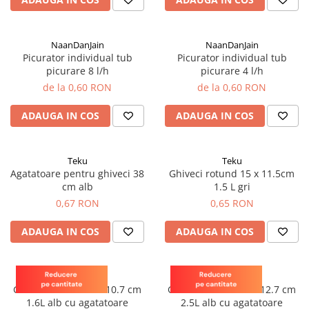
sfecla
NaanDanJain
NaanDanJain
Picurator individual tub
Picurator individual tub
picurare 8 l/h
picurare 4 l/h
de la 0,60 RON
de la 0,60 RON
ADAUGA IN COS
ADAUGA IN COS
Teku
Teku
Agatatoare pentru ghiveci 38
Ghiveci rotund 15 x 11.5cm
cm alb
1.5 L gri
0,67 RON
0,65 RON
ADAUGA IN COS
ADAUGA IN COS
Teku
Teku
Ghiveci rotund 17 x 10.7 cm
Ghiveci rotund 19 x 12.7 cm
1.6L alb cu agatatoare
2.5L alb cu agatatoare