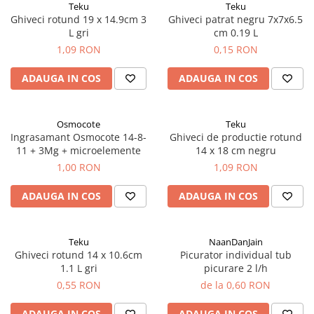
Teku
Teku
Ridichi
Ghiveci rotund 19 x 14.9cm 3
Ghiveci patrat negru 7x7x6.5
L gri
cm 0.19 L
Salata
1,09 RON
0,15 RON
Spanac
ADAUGA IN COS
ADAUGA IN COS
Telina
Tomate
Varza
Osmocote
Teku
Ingrasamant Osmocote 14-8-
Ghiveci de productie rotund
Vinete
11 + 3Mg + microelemente
14 x 18 cm negru
fragute
1,00 RON
1,09 RON
gogosar
ADAUGA IN COS
ADAUGA IN COS
Gulii
leustean
Teku
NaanDanJain
Morcov
Ghiveci rotund 14 x 10.6cm
Picurator individual tub
1.1 L gri
picurare 2 l/h
Pastarnac
0,55 RON
de la 0,60 RON
patrunjel
ADAUGA IN COS
ADAUGA IN COS