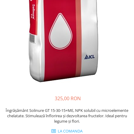
Ridichi
Salata
Spanac
Telina
Tomate
Varza
Vinete
fragute
gogosar
Gulii
325,00 RON
leustean
Morcov
Îngrășământ Solinure GT 15-30-15+ME, NPK solubil cu microelemente
chelatate. Stimulează înflorirea și dezvoltarea fructelor. Ideal pentru
Pastarnac
legume și flori.
patrunjel
LA COMANDA