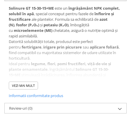
Solinure GT 15-30-15+ME
este un
îngrășământ NPK complet,
solubil în apă
, special conceput pentru fazele de
înflorire și
fructificare
ale plantelor. Formula sa echilibrată de
azot
(N)
,
fosfor (P₂O₅)
și
potasiu (K₂O)
, îmbogățită
cu
microelemente (ME)
chelatate, asigură o nutriție optimă și
rapid asimilabilă.
Datorită solubilității totale, produsul este perfect
pentru
fertirigare
,
irigare prin picurare
sau
aplicare foliară
,
fiind compatibil cu majoritatea sistemelor de udare utilizate în
horticultură.
Ideal pentru
legume, flori, pomi fructiferi, viță-de-vie și
plante ornamentale
, îngrășământul
Solinure GT 15-30-
15+ME
stimulează înrădăcinarea, înflorirea abundentă și
creșterea fructelor de calitate superioară.
Solinure este ideal a fi folosit atât pentru perioada vegetativă - de
VEZI MAI MULT
creștere și dezvoltare a plantelor, cât și pentru perioada
Informatii conformitate produs
generativă - de coacere a fructelor. Solinure este îngrășământul
hidrosolubil de bază din segmentul îngrășămintelor pentru
legumicultură.
Review-uri
(0)
✅
Compoziție chimică:
Azot total (N): 15%