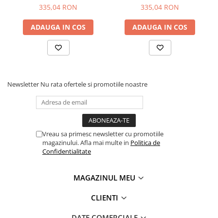
NPK solubil cu magneziu și
335,04 RON
335,04 RON
microelemente pentru
rădăcinare și înflorire
ADAUGA IN COS
ADAUGA IN COS
⚖️
Dozaj orientativ:
1 – 3 g/l apă (aplicare foliară)
2 – 4 kg/1000 m² (fertirigare), în funcție de cultură și
faza de vegetație
Newsletter
Nu rata ofertele si promotiile noastre
📦
Ambalaj:
Sac / pungă de
25 kg
Produs de
ICL Specialty Fertilizers (Everris)
Vreau sa primesc newsletter cu promotiile
magazinului. Afla mai multe in
Politica de
Confidentialitate
MAGAZINUL MEU
CLIENTI
DATE COMERCIALE