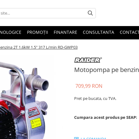
HNOLOGICE
PROMOȚII
FINANTARE
CONSULTANTA
CONTAC
nzina 2T 1.6kW 1.5" 317 L/min RD-GWP03
Motopompa pe benzina
709,99 RON
Pret pe bucata, cu TVA.
Cumpara acest produs pe SEAP: