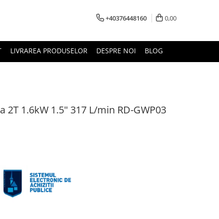
+40376448160
0,00
T
LIVRAREA PRODUSELOR
DESPRE NOI
BLOG
 2T 1.6kW 1.5" 317 L/min RD-GWP03