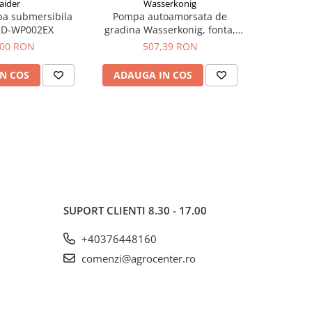
aider
Wasserkonig
W
a submersibila
Pompa autoamorsata de
Pompa 
RD-WP002EX
gradina Wasserkonig, fonta,
gradina W
1200W 82 l/min
115
,00 RON
507,39 RON
4
N COS
ADAUGA IN COS
ADAUG
SUPORT CLIENTI
8.30 - 17.00
+40376448160
comenzi@agrocenter.ro