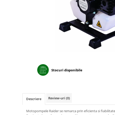
Porumb dulce
Ridichi
Salata
Spanac
Telina
Tomate
Varza
Vinete
Stocuri disponibile
fragute
gogosar
Gulii
leustean
Review-uri
(0)
Descriere
Morcov
Pastarnac
Motopompele Raider se remarca prin eficienta si fiabilitat