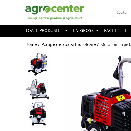
Toate Produsele
En-gross
TOATE PRODUSELE
EN-GROSS
PACHETE TE
Seminte de legume
Ingrasaminte
Ardei
Irigatii
Home /
Pompe de apa si hidrofoare /
Motopompa pe be
Plante furajere
Broccoli
Turba
Castraveti
Ceapa
Conopida
Dovleac
Dovlecel
Fasole
Mazare
Pepene galben
Pepene verde