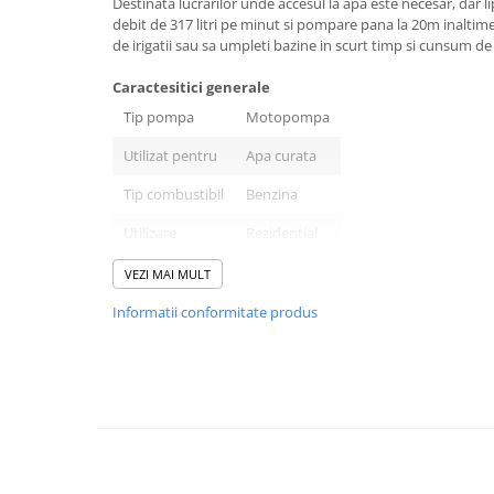
Destinata lucrarilor unde accesul la apa este necesar, dar l
patrunjel
debit de 317 litri pe minut si pompare pana la 20m inaltime
de irigatii sau sa umpleti bazine in scurt timp si cunsum d
sfecla
Seminte plante aromatice
Caractesitici generale
Seminte cereale
Tip pompa
Motopompa
Porumb
Utilizat pentru
Apa curata
Cereale paioase
Tip combustibil
Benzina
Floarea-Soarelui
Utilizare
Rezidential
Seminte plante furajere
Seminte si bulbi de flori
Tip pornire
Manuala
VEZI MAI MULT
Seminte de gazon
Culoare
Rosu/Negru
Informatii conformitate produs
Turba si Substraturi
Ingrasaminte
SPECIFICATII TEHNICE
Ingrasaminte BIO
Tip motor
Termic
Preparate biologice
Putere motor
1,6 kw
Biostimulatori
Ingrasaminte pentru gazon si
Viteza maxima (rpm)
6500