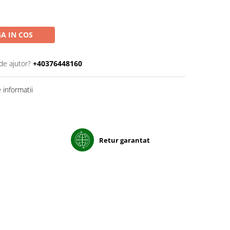
A IN COS
de ajutor?
+40376448160
informatii
Retur garantat