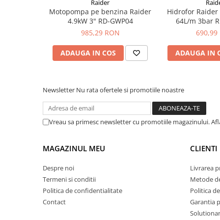
Raider
Raid
plante ornamentale
Motopompa pe benzina Raider
Hidrofor Raide
Capacitate cilindrica
41,5 cm³
4.9kW 3" RD-GWP04
64L/m 3bar 
Ingrasaminte de baza
Capacitate rezervor
985,29 RON
1,5 L
690,99
Ingrasaminte lichide
Diametru racord refulare
1,5 inch
Ingrasaminte solubile
ADAUGA IN COS
ADAUGA IN 
Diametru racord aspiratie
1,5 inch
Alveole, tavi si ghivece
Folii si plase agricole
Newsletter
PERFORMANTE
Nu rata ofertele si promotiile noastre
Materiale pentru solarii
Debit maxim
19000 l/h
Irigatii
Conducta apa
Inaltime de refulare
20 m
Vreau sa primesc newsletter cu promotiile magazinului. Af
Banda de picurare
Adancime de absorbtie
8 m
MAGAZINUL MEU
CLIENTI
Tub picurare
Accesorii pentru irigatii
Despre noi
Livrarea 
Termeni si conditii
Metode de
Furtun gradina
Politica de confidentialitate
Politica de
Filtre
Contact
Garantia 
Fitofarmaceutice
Solutionare