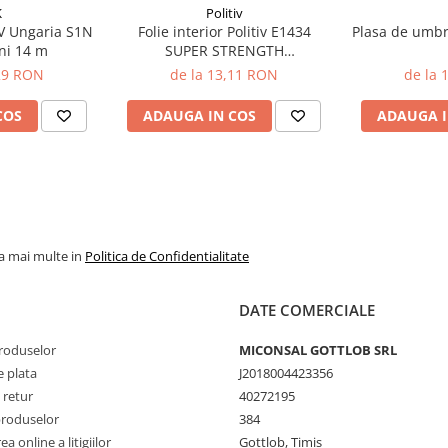
K
Politiv
KV Ungaria S1N
Folie interior Politiv E1434
Plasa de umbr
ni 14 m
SUPER STRENGTH
UVA+IR+AF+AD, 60 microni
,29 RON
de la 13,11 RON
de la 
latime 10 m
COS
ADAUGA IN COS
ADAUGA I
la mai multe in
Politica de Confidentialitate
DATE COMERCIALE
produselor
MICONSAL GOTTLOB SRL
 plata
J2018004423356
 retur
40272195
produselor
384
a online a litigiilor
Gottlob, Timis