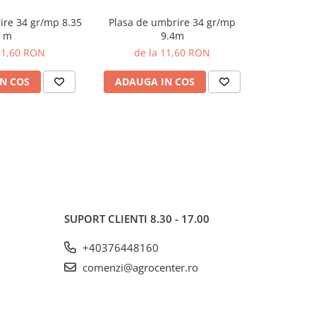
ire 34 gr/mp 8.35
Plasa de umbrire 34 gr/mp
Plasa de
m
9.4m
de 
11,60 RON
de la 11,60 RON
N COS
ADAUGA IN COS
ADAUG
SUPORT CLIENTI
8.30 - 17.00
+40376448160
comenzi@agrocenter.ro