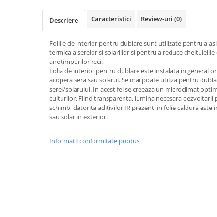
patrunjel
Caracteristici
Review-uri
(0)
Descriere
sfecla
Seminte plante aromatice
Foliile de interior pentru dublare sunt utilizate pentru a as
Seminte cereale
termica a serelor si solariilor si pentru a reduce cheltuielil
Porumb
anotimpurilor reci.
Folia de interior pentru dublare este instalata in general ori
Cereale paioase
acopera sera sau solarul. Se mai poate utiliza pentru dublar
serei/solarului. In acest fel se creeaza un microclimat opti
Floarea-Soarelui
culturilor. Fiind transparenta, lumina necesara dezvoltarii p
Seminte plante furajere
schimb, datorita aditivilor IR prezenti in folie caldura este
sau solar in exterior.
Seminte si bulbi de flori
Seminte de gazon
Informatii conformitate produs
Turba si Substraturi
Ingrasaminte
Ingrasaminte BIO
Preparate biologice
Biostimulatori
Ingrasaminte pentru gazon si