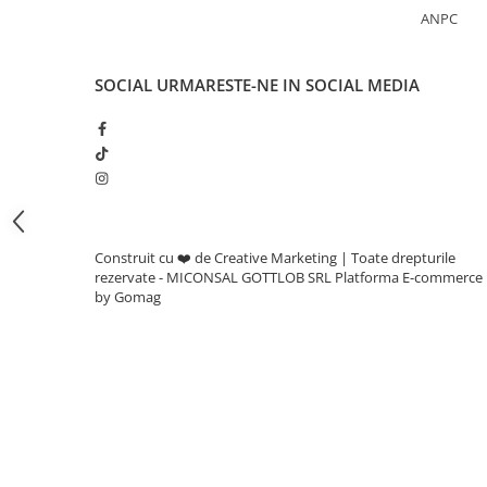
Adjuvanti
ANPC
Erbicide
Fungicide
SOCIAL
URMARESTE-NE IN SOCIAL MEDIA
Insecticide
Tratament seminte
Capcane insecte
Dezinfectant de sol
Culturi BIO
Construit cu ❤️ de Creative Marketing | Toate drepturile
Pompe de apa si hidrofoare
rezervate - MICONSAL GOTTLOB SRL
Platforma E-commerce
by Gomag
Unelte si masini pentru gradinarit
Atomizoare si pulverizatoare
Drujbe
Lubrifianti
Masini de tuns iarba
Motocultoare