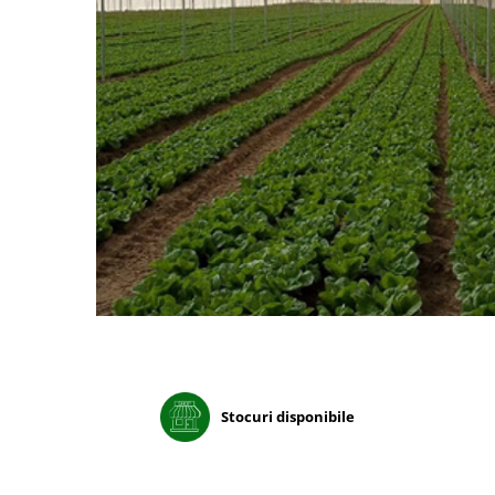
Porumb dulce
Ridichi
Salata
Spanac
Telina
Tomate
Varza
Vinete
fragute
gogosar
Gulii
leustean
Stocuri disponibile
Morcov
Pastarnac