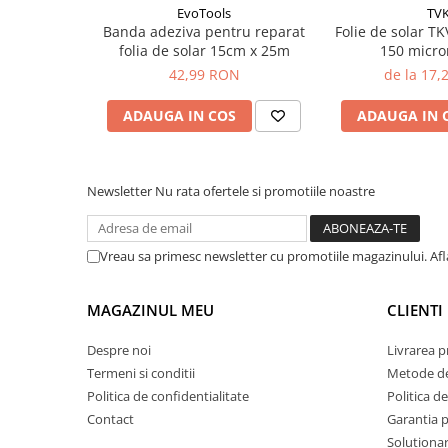
EvoTools
TV
plante ornamentale
Banda adeziva pentru reparat
Folie de solar T
Ingrasaminte de baza
folia de solar 15cm x 25m
150 micro
42,99 RON
de la 17
Ingrasaminte lichide
Ingrasaminte solubile
ADAUGA IN COS
ADAUGA IN 
Alveole, tavi si ghivece
Folii si plase agricole
Materiale pentru solarii
Newsletter
Nu rata ofertele si promotiile noastre
Irigatii
Conducta apa
Vreau sa primesc newsletter cu promotiile magazinului. Af
Banda de picurare
Tub picurare
MAGAZINUL MEU
CLIENTI
Accesorii pentru irigatii
Despre noi
Livrarea 
Furtun gradina
Termeni si conditii
Metode de
Politica de confidentialitate
Politica de
Filtre
Contact
Garantia 
Fitofarmaceutice
Solutionare