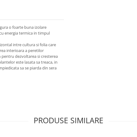
igura o foarte buna izolare
e cu energia termica in timpul
zontal intre cultura si folia care
ea interioara a peretilor
m pentru dezvoltarea si cresterea
lantelor este lasata sa treaca, in
 impiedicata sa se piarda din sera
PRODUSE SIMILARE