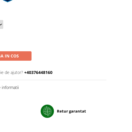
A IN COS
ie de ajutor?
+40376448160
informatii
Retur garantat