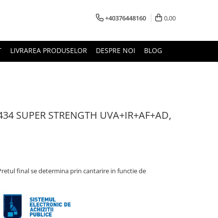
+40376448160
0,00
T
LIVRAREA PRODUSELOR
DESPRE NOI
BLOG
v E1434 SUPER STRENGTH UVA+IR+AF+AD,
Pretul final se determina prin cantarire in functie de