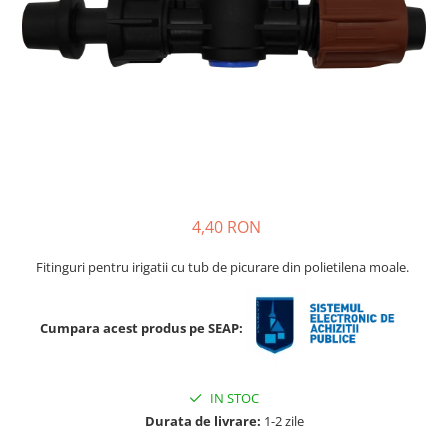
Ridichi
Salata
Spanac
Telina
Tomate
Varza
Vinete
4,40 RON
fragute
Fitinguri pentru irigatii cu tub de picurare din polietilena moale.
gogosar
Gulii
Cumpara acest produs pe SEAP:
leustean
Morcov
Pastarnac
IN STOC
Durata de livrare:
1-2 zile
patrunjel