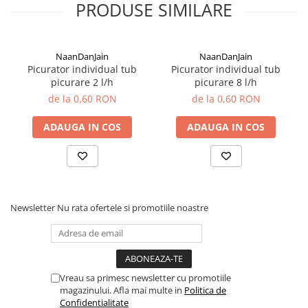
PRODUSE SIMILARE
plante ornamentale
Ingrasaminte de baza
Ingrasaminte lichide
NaanDanJain
NaanDanJain
Picurator individual tub
Picurator individual tub
Ingrasaminte solubile
picurare 2 l/h
picurare 8 l/h
Alveole, tavi si ghivece
de la 0,60 RON
de la 0,60 RON
Folii si plase agricole
ADAUGA IN COS
ADAUGA IN COS
Materiale pentru solarii
Irigatii
Conducta apa
Banda de picurare
Newsletter
Nu rata ofertele si promotiile noastre
Tub picurare
Accesorii pentru irigatii
Furtun gradina
Filtre
Vreau sa primesc newsletter cu promotiile
magazinului. Afla mai multe in
Politica de
Fitofarmaceutice
Confidentialitate