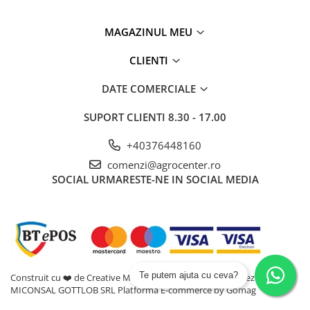
Adjuvanti
Erbicide
MAGAZINUL MEU
Fungicide
CLIENTI
Insecticide
DATE COMERCIALE
Tratament seminte
Capcane insecte
SUPORT CLIENTI
8.30 - 17.00
Dezinfectant de sol
+40376448160
Culturi BIO
comenzi@agrocenter.ro
Pompe de apa si hidrofoare
SOCIAL
URMARESTE-NE IN SOCIAL MEDIA
Unelte si masini pentru gradinarit
Atomizoare si pulverizatoare
Drujbe
Lubrifianti
Masini de tuns iarba
Te putem ajuta cu ceva?
Construit cu ❤️ de Creative Marketing | Toate drepturile rezervate -
MICONSAL GOTTLOB SRL
Platforma E-commerce by Gomag
Motocultoare