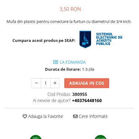
Porumb dulce
3,50 RON
Ridichi
Mufa din plastic pentru conectare la furtun cu diametrul de 3/4 inch.
Salata
Spanac
Cumpara acest produs pe SEAP:
Telina
Tomate
LA COMANDA
Varza
Durata de livrare:
1-3 zile
Vinete
ADAUGA IN COS
fragute
Cod Produs:
380955
gogosar
Ai nevoie de ajutor?
+40376448160
Gulii
leustean
Adauga la Favorite
Cere informatii
Morcov
Pastarnac