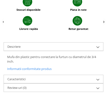
patrunjel
Stocuri disponibile
Plata in rate
sfecla
Seminte plante aromatice
Seminte cereale
Livrare rapida
Retur garantat
Porumb
Cereale paioase
Floarea-Soarelui
Descriere
Seminte plante furajere
Mufa din plastic pentru conectare la furtun cu diametrul de 3/4
Seminte si bulbi de flori
inch.
Seminte de gazon
Informatii conformitate produs
Turba si Substraturi
Ingrasaminte
Caracteristici
Ingrasaminte BIO
Review-uri
(0)
Preparate biologice
Biostimulatori
Ingrasaminte pentru gazon si