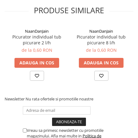
plante ornamentale
PRODUSE SIMILARE
Ingrasaminte de baza
Ingrasaminte lichide
NaanDanJain
NaanDanJain
Ingrasaminte solubile
Picurator individual tub
Picurator individual tub
picurare 2 l/h
picurare 8 l/h
Alveole, tavi si ghivece
de la 0,60 RON
de la 0,60 RON
Folii si plase agricole
Materiale pentru solarii
ADAUGA IN COS
ADAUGA IN COS
Irigatii
Conducta apa
Banda de picurare
Tub picurare
Newsletter
Nu rata ofertele si promotiile noastre
Accesorii pentru irigatii
Furtun gradina
Filtre
Vreau sa primesc newsletter cu promotiile
Fitofarmaceutice
magazinului. Afla mai multe in
Politica de