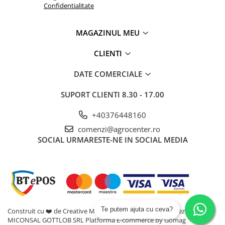
Adjuvanti
Confidentialitate
Erbicide
MAGAZINUL MEU
Fungicide
Insecticide
CLIENTI
Tratament seminte
DATE COMERCIALE
Capcane insecte
SUPORT CLIENTI
8.30 - 17.00
Dezinfectant de sol
Culturi BIO
+40376448160
Pompe de apa si hidrofoare
comenzi@agrocenter.ro
Unelte si masini pentru gradinarit
SOCIAL
URMARESTE-NE IN SOCIAL MEDIA
Atomizoare si pulverizatoare
Drujbe
Lubrifianti
Masini de tuns iarba
Te putem ajuta cu ceva?
Construit cu ❤️ de Creative Marketing | Toate drepturile rezervate -
Motocultoare
MICONSAL GOTTLOB SRL
Platforma E-commerce by Gomag