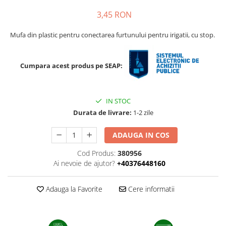
Porumb dulce
3,45 RON
Ridichi
Mufa din plastic pentru conectarea furtunului pentru irigatii, cu stop.
Salata
Spanac
Cumpara acest produs pe SEAP:
Telina
Tomate
IN STOC
Varza
Durata de livrare:
1-2 zile
Vinete
ADAUGA IN COS
fragute
Cod Produs:
380956
gogosar
Ai nevoie de ajutor?
+40376448160
Gulii
leustean
Adauga la Favorite
Cere informatii
Morcov
Pastarnac