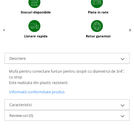
patrunjel
Stocuri disponibile
Plata in rate
sfecla
Seminte plante aromatice
Seminte cereale
Livrare rapida
Retur garantat
Porumb
Cereale paioase
Floarea-Soarelui
Descriere
Seminte plante furajere
Mufa pentru conectare furtun pentru stopit cu diametrul de 3/4",
Seminte si bulbi de flori
cu stop
Seminte de gazon
Este realizata din plastic rezistent.
Turba si Substraturi
Informatii conformitate produs
Ingrasaminte
Ingrasaminte BIO
Caracteristici
Preparate biologice
Review-uri
(0)
Biostimulatori
Ingrasaminte pentru gazon si