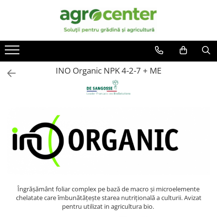
Toate Produsele
En-gross
Seminte de legume
Ingrasaminte
Ardei
Irigatii
INO Organic NPK 4-2-7 + ME
Plante furajere
Broccoli
Turba
Castraveti
Ceapa
Conopida
Dovleac
Dovlecel
Fasole
Mazare
Îngrăşământ foliar complex pe bază de macro şi microelemente
chelatate care îmbunătăţeşte starea nutriţională a culturii. Avizat
Pepene galben
pentru utilizat in agricultura bio.
Pepene verde