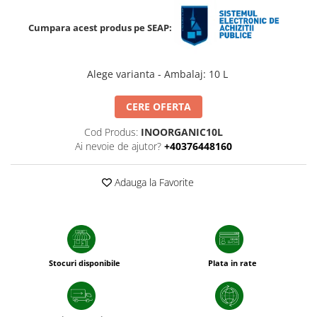
Porumb dulce
Cumpara acest produs pe SEAP:
Ridichi
Salata
Alege varianta - Ambalaj
:
10 L
Spanac
CERE OFERTA
Telina
Tomate
Cod Produs:
INOORGANIC10L
Ai nevoie de ajutor?
+40376448160
Varza
Vinete
Adauga la Favorite
fragute
gogosar
Gulii
leustean
Stocuri disponibile
Plata in rate
Morcov
Pastarnac