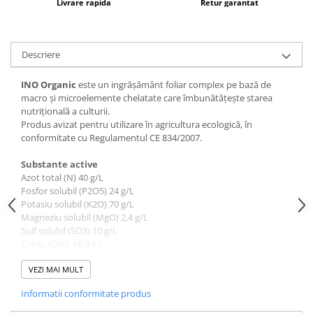
Livrare rapida
Retur garantat
patrunjel
sfecla
Seminte plante aromatice
Descriere
Seminte cereale
INO Organic
este un ingrăşământ foliar complex pe bază de
Porumb
macro şi microelemente chelatate care îmbunătăţeşte starea
Cereale paioase
nutriţională a culturii.
Produs avizat pentru utilizare în agricultura ecologică, în
Floarea-Soarelui
conformitate cu Regulamentul CE 834/2007.
Seminte plante furajere
Substante active
Seminte si bulbi de flori
Azot total (N) 40 g/L
Seminte de gazon
Fosfor solubil (P2O5) 24 g/L
Potasiu solubil (K2O) 70 g/L
Turba si Substraturi
Magneziu solubil (MgO) 2,4 g/L
Ingrasaminte
Sulf solubil (SO3) 10 g/L
Calciu (CaO) 18,8 g/L
Ingrasaminte BIO
Bor (B) 0,01 g/L
Preparate biologice
Fier (Fe) 0,19 g/L
VEZI MAI MULT
Mangan (Mn) EDTA chelatat 0,04 g/L
Biostimulatori
Informatii conformitate produs
Zinc (Zn) EDTA chelatat 0,02 g/L
Ingrasaminte pentru gazon si
Densitate: 1,29