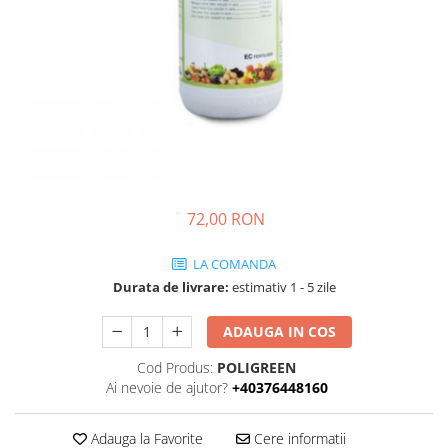
Ridichi
Salata
Spanac
Telina
Tomate
Varza
Vinete
72,00 RON
fragute
LA COMANDA
gogosar
Durata de livrare:
estimativ 1 - 5 zile
Gulii
ADAUGA IN COS
leustean
Morcov
Cod Produs:
POLIGREEN
Ai nevoie de ajutor?
+40376448160
Pastarnac
patrunjel
Adauga la Favorite
Cere informatii