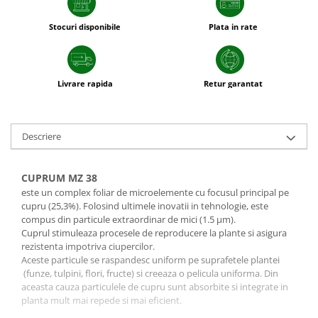
Stocuri disponibile
Plata in rate
Livrare rapida
Retur garantat
Descriere
CUPRUM MZ 38
este un complex foliar de microelemente cu focusul principal pe
cupru (25,3%). Folosind ultimele inovatii in tehnologie, este
compus din particule extraordinar de mici (1.5 μm).
Cuprul stimuleaza procesele de reproducere la plante si asigura
rezistenta impotriva ciupercilor.
Aceste particule se raspandesc uniform pe suprafetele plantei
(funze, tulpini, flori, fructe) si creeaza o pelicula uniforma. Din
aceasta cauza particulele de cupru sunt absorbite si integrate in
planta mult mai repede si mai eficient.