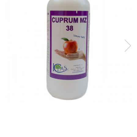
Ridichi
Salata
Spanac
Telina
Tomate
Varza
Vinete
fragute
gogosar
Gulii
leustean
Morcov
Pastarnac
patrunjel