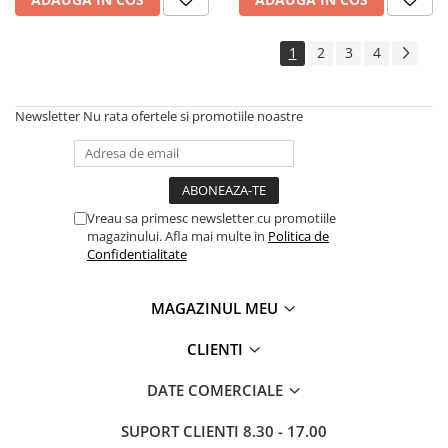
Roabe
Unelte de mana pentru gradina
1
2
3
4
Hrana pentru animale
Antiparazitare
Newsletter
Nu rata ofertele si promotiile noastre
Hrana pentru caini
Hrana pentru iepuri
Hrana pentru pasari
Vreau sa primesc newsletter cu promotiile
Hrana pentru pisici
magazinului. Afla mai multe in
Politica de
Confidentialitate
Hrana pentru porci
Suplimente
MAGAZINUL MEU
Hrana pt gaini si pui
CLIENTI
Sobe si seminee
Bricolaj
DATE COMERCIALE
Electrice
SUPORT CLIENTI
8.30 - 17.00
Instalatii apa