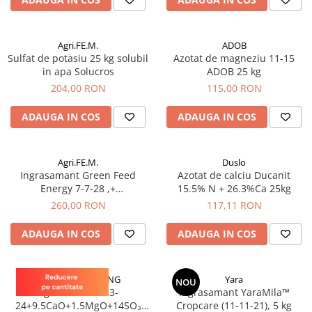
patrunjel
sfecla
Agri.FE.M.
ADOB
Seminte plante aromatice
Sulfat de potasiu 25 kg solubil
Azotat de magneziu 11-15
Seminte cereale
in apa Solucros
ADOB 25 kg
Porumb
204,00 RON
115,00 RON
Cereale paioase
ADAUGA IN COS
ADAUGA IN COS
Floarea-Soarelui
Seminte plante furajere
Agri.FE.M.
Duslo
Seminte si bulbi de flori
Ingrasamant Green Feed
Azotat de calciu Ducanit
Energy 7-7-28 ,+
15.5% N + 26.3%Ca 25kg
Seminte de gazon
microelemente , 25 kg
260,00 RON
117,11 RON
Turba si Substraturi
Ingrasaminte
ADAUGA IN COS
ADAUGA IN COS
Ingrasaminte BIO
Preparate biologice
HOLLAND FARMING
Yara
NOU
Biostimulatori
Agromaster 6-13-
Ingrasamant YaraMila™
24+9.5CaO+1.5MgO+14SO₃
Cropcare (11-11-21), 5 kg
Ingrasaminte pentru gazon si