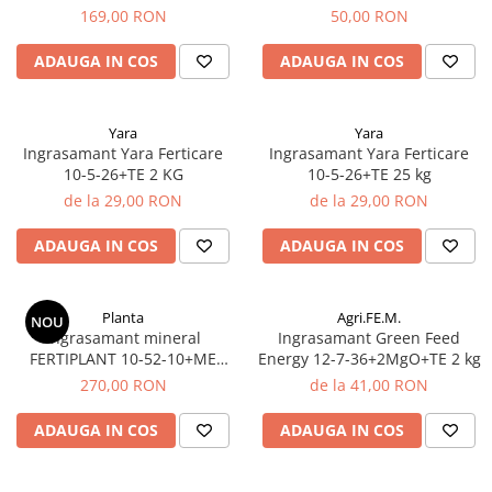
25kg – îngrășământ NPK cu
plante ornamentale
169,00 RON
50,00 RON
eliberare controlată pentru
Ingrasaminte de baza
culturi profesionale
ADAUGA IN COS
ADAUGA IN COS
Ingrasaminte lichide
Ingrasaminte solubile
Yara
Yara
Alveole, tavi si ghivece
Ingrasamant Yara Ferticare
Ingrasamant Yara Ferticare
10-5-26+TE 2 KG
10-5-26+TE 25 kg
Folii si plase agricole
de la 29,00 RON
de la 29,00 RON
Materiale pentru solarii
Irigatii
ADAUGA IN COS
ADAUGA IN COS
Conducta apa
Banda de picurare
Planta
Agri.FE.M.
NOU
Tub picurare
Îngrasamant mineral
Ingrasamant Green Feed
FERTIPLANT 10-52-10+ME
Energy 12-7-36+2MgO+TE 2 kg
Accesorii pentru irigatii
15KG
270,00 RON
de la 41,00 RON
Furtun gradina
ADAUGA IN COS
ADAUGA IN COS
Filtre
Fitofarmaceutice