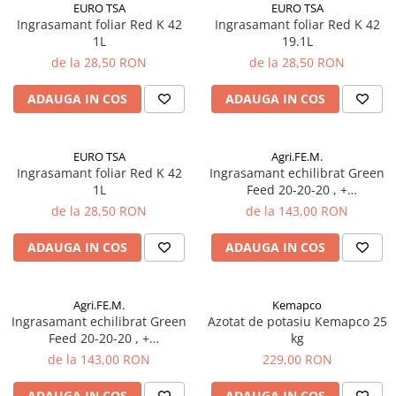
EURO TSA
EURO TSA
Porumb dulce
Ingrasamant foliar Red K 42
Ingrasamant foliar Red K 42
1L
19.1L
Ridichi
de la 28,50 RON
de la 28,50 RON
Salata
ADAUGA IN COS
ADAUGA IN COS
Spanac
Telina
EURO TSA
Agri.FE.M.
Tomate
Ingrasamant foliar Red K 42
Ingrasamant echilibrat Green
Varza
1L
Feed 20-20-20 , +
microelemente , 25 kg
de la 28,50 RON
de la 143,00 RON
Vinete
fragute
ADAUGA IN COS
ADAUGA IN COS
gogosar
Gulii
Agri.FE.M.
Kemapco
Ingrasamant echilibrat Green
Azotat de potasiu Kemapco 25
leustean
Feed 20-20-20 , +
kg
Morcov
microelemente 10kg
de la 143,00 RON
229,00 RON
Pastarnac
ADAUGA IN COS
ADAUGA IN COS