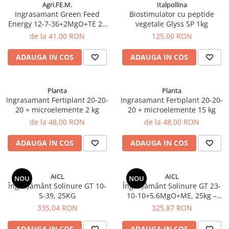
Adjuvanti
Agri.FE.M.
Italpollina
Ingrasamant Green Feed
Biostimulator cu peptide
Erbicide
Energy 12-7-36+2MgO+TE 25
vegetale Glyss SP 1kg
kg
Fungicide
de la 41,00 RON
125,00 RON
Insecticide
ADAUGA IN COS
ADAUGA IN COS
Tratament seminte
Capcane insecte
Planta
Planta
Dezinfectant de sol
Ingrasamant Fertiplant 20-20-
Ingrasamant Fertiplant 20-20-
20 + microelemente 2 kg
20 + microelemente 15 kg
Culturi BIO
de la 48,00 RON
de la 48,00 RON
Pompe de apa si hidrofoare
Unelte si masini pentru gradinarit
ADAUGA IN COS
ADAUGA IN COS
Atomizoare si pulverizatoare
Drujbe
AICL
AICL
NOU
NOU
Lubrifianti
Îngrășământ Solinure GT 10-
Îngrășământ Solinure GT 23-
5-39, 25KG
10-10+5.6MgO+ME, 25kg –
Masini de tuns iarba
NPK solubil cu magneziu și
335,04 RON
325,87 RON
microelemente pentru
Motocultoare
creștere vegetativă
ADAUGA IN COS
ADAUGA IN COS