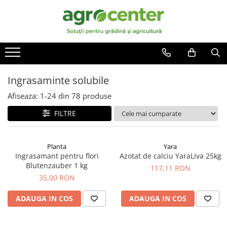
Toate Produsele
En-gross
Seminte de legume
Ingrasaminte
Ardei
Irigatii
Ingrasaminte solubile
Plante furajere
Broccoli
Turba
Afiseaza:
1-
24
din
78
produse
Castraveti
FILTRE
Ceapa
Conopida
Dovleac
Planta
Yara
Ingrasamant pentru flori
Azotat de calciu YaraLiva 25kg
Dovlecel
Blutenzauber 1 kg
117,11 RON
Fasole
35,00 RON
Mazare
ADAUGA IN COS
ADAUGA IN COS
Pepene galben
Pepene verde