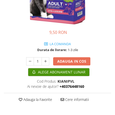
Ridichi
Salata
Spanac
Telina
9,50 RON
Tomate
LA COMANDA
Varza
Durata de livrare:
1-3 zile
Vinete
ADAUGA IN COS
fragute
gogosar
ALEGE ABONAMENT LUNAR
Gulii
Cod Produs:
KIANIPVL
leustean
Ai nevoie de ajutor?
+40376448160
Morcov
Adauga la Favorite
Cere informatii
Pastarnac
patrunjel