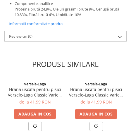
Componente analitice
Proteină brută 24,9%, Uleiuri grăsimi brute 9%, Cenușă brută
10,83%, Fibră brută 4%, Umiditate 10%
Informatii conformitate produs
Review-uri
(0)
PRODUSE SIMILARE
Versele-Laga
Versele-Laga
Hrana uscata pentru pisici
Hrana uscata pentru pisici
Versele-Laga Classic Variety
Versele-Laga Classic Variety
4kg
10kg
de la 41,99 RON
de la 41,99 RON
ADAUGA IN COS
ADAUGA IN COS