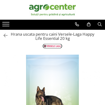
Toate Produsele
En-gross
Seminte de legume
Ingrasaminte
Ardei
Irigatii
Hrana uscata pentru caini Versele-Laga Happy
Plante furajere
Life Essential 20 kg
Broccoli
Turba
Castraveti
Ceapa
Conopida
Dovleac
Dovlecel
Fasole
Mazare
Pepene galben
Pepene verde