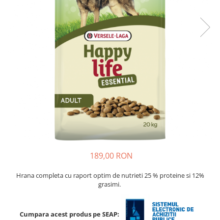
Porumb dulce
Ridichi
Salata
Spanac
Telina
Tomate
Varza
Vinete
fragute
gogosar
189,00 RON
Gulii
Hrana completa cu raport optim de nutrieti 25 % proteine si 12%
leustean
grasimi.
Morcov
Pastarnac
Cumpara acest produs pe SEAP: