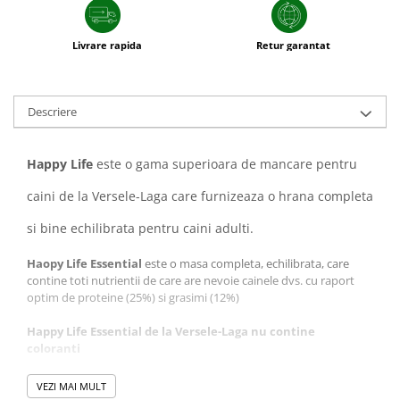
plante ornamentale
Ingrasaminte de baza
Livrare rapida
Retur garantat
Ingrasaminte lichide
Ingrasaminte solubile
Descriere
Alveole, tavi si ghivece
Folii si plase agricole
Happy Life
este o gama superioara de mancare pentru
Materiale pentru solarii
Irigatii
caini de la Versele-Laga care furnizeaza o hrana completa
Conducta apa
si bine echilibrata pentru caini adulti.
Banda de picurare
Haopy Life
Essential
este o masa completa, echilibrata, care
Tub picurare
contine toti nutrientii de care are nevoie cainele dvs. cu raport
optim de proteine (25%) si grasimi (12%)
Accesorii pentru irigatii
Furtun gradina
Happy Life Essential de la Versele-Laga nu contine
coloranti
Filtre
Fitofarmaceutice
VEZI MAI MULT
Compozitie