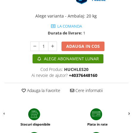
patrunjel
sfecla
Alege varianta - Ambalaj
:
20 kg
Seminte plante aromatice
LA COMANDA
Seminte cereale
Durata de livrare:
1
Porumb
ADAUGA IN COS
Cereale paioase
Floarea-Soarelui
ALEGE ABONAMENT LUNAR
Seminte plante furajere
Cod Produs:
HUCHLES20
Seminte si bulbi de flori
Ai nevoie de ajutor?
+40376448160
Seminte de gazon
Turba si Substraturi
Adauga la Favorite
Cere informatii
Ingrasaminte
Ingrasaminte BIO
Preparate biologice
Biostimulatori
Stocuri disponibile
Plata in rate
Ingrasaminte pentru gazon si