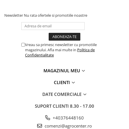
2 - 5 kg
65 - 130 grame
Roabe
5 - 15 kg
130 - 290 grame
Unelte de mana pentru gradina
Newsletter
Nu rata ofertele si promotiile noastre
Hrana pentru animale
15 - 25 kg
290 - 425 grame
Antiparazitare
25 - 45 kg
425 - 660 grame
Hrana pentru caini
45 - 70 kg
660 - 920 grame
Vreau sa primesc newsletter cu promotiile
Hrana pentru iepuri
magazinului. Afla mai multe in
Politica de
70 - 90 kg
920 - 1110 grame
Confidentialitate
Hrana pentru pasari
Hrana pentru pisici
MAGAZINUL MEU
Hrana pentru porci
CLIENTI
Suplimente
Hrana pt gaini si pui
DATE COMERCIALE
Sobe si seminee
SUPORT CLIENTI
8.30 - 17.00
Bricolaj
Electrice
+40376448160
Instalatii apa
comenzi@agrocenter.ro