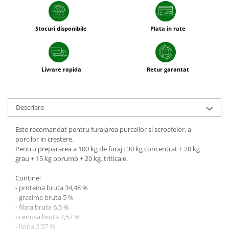
plante ornamentale
Ingrasaminte de baza
Stocuri disponibile
Plata in rate
Ingrasaminte lichide
Ingrasaminte solubile
Livrare rapida
Retur garantat
Alveole, tavi si ghivece
Folii si plase agricole
Materiale pentru solarii
Descriere
Irigatii
Conducta apa
Este recomandat pentru furajarea purceilor si scroafelor, a
porcilor in crestere.
Banda de picurare
Pentru prepararea a 100 kg de furaj : 30 kg concentrat + 20 kg
Tub picurare
grau + 15 kg porumb + 20 kg. triticale.
Accesorii pentru irigatii
Contine:
Furtun gradina
- proteina bruta 34,48 %
- grasime bruta 5 %
Filtre
- fibra bruta 6,5 %
- cenusa bruta 2,57 %
Fitofarmaceutice
- lizina 2,57 %