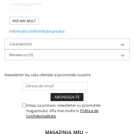
Adjuvanti
- metionina 0,57 %
- calciu 2,36 %
Erbicide
- fosfor 0,9 %
Fungicide
- sodiu 0,56 %
VEZI MAI MULT
- vitamina A - 39834 NE, vitamina D3 - 7967 NE, vitamina E - 239
Insecticide
Informatii conformitate produs
mg/kg
Tratament seminte
Ingrediente: soia, turta de rapita, floarea soarelui, praf de calcar,
Caracteristici
Capcane insecte
lizina, germen de porumb, fosfat monocalcic, sare.
Review-uri
(0)
Nu contine aditivi.
Dezinfectant de sol
Culturi BIO
Pompe de apa si hidrofoare
Newsletter
Nu rata ofertele si promotiile noastre
Unelte si masini pentru gradinarit
Atomizoare si pulverizatoare
Drujbe
Vreau sa primesc newsletter cu promotiile
Lubrifianti
magazinului. Afla mai multe in
Politica de
Confidentialitate
Masini de tuns iarba
Motocultoare
MAGAZINUL MEU