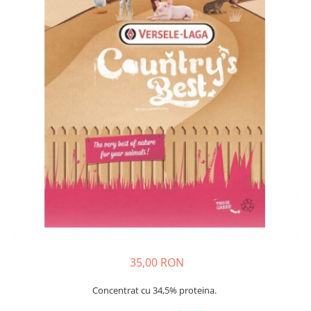
Porumb dulce
Ridichi
Salata
Spanac
Telina
Tomate
Varza
Vinete
fragute
gogosar
Gulii
leustean
35,00 RON
Morcov
Concentrat cu 34,5% proteina.
Pastarnac