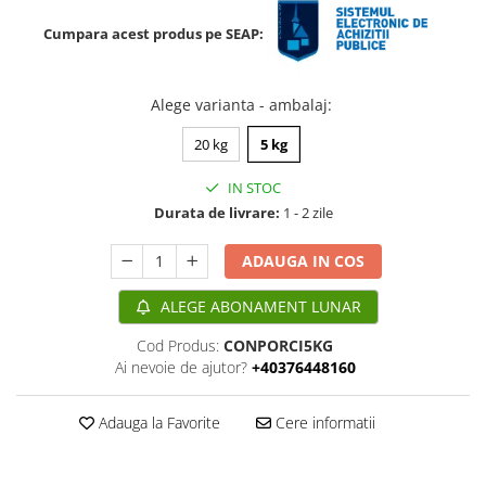
patrunjel
Cumpara acest produs pe SEAP:
sfecla
Seminte plante aromatice
Alege varianta - ambalaj
:
Seminte cereale
Porumb
20 kg
5 kg
Cereale paioase
IN STOC
Floarea-Soarelui
Durata de livrare:
1 - 2 zile
Seminte plante furajere
ADAUGA IN COS
Seminte si bulbi de flori
Seminte de gazon
ALEGE ABONAMENT LUNAR
Turba si Substraturi
Cod Produs:
CONPORCI5KG
Ingrasaminte
Ai nevoie de ajutor?
+40376448160
Ingrasaminte BIO
Preparate biologice
Adauga la Favorite
Cere informatii
Biostimulatori
Ingrasaminte pentru gazon si