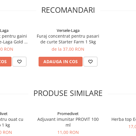
RECOMANDARI
-Laga
Versele-Laga
t pentru gaini
Furaj concentrat pentru pasari
e-Laga Gold 4
de curte Starter Farm 1 5kg
g
,00 RON
de la 37,00 RON
COS
ADAUGA IN COS
PRODUSE SIMILARE
ivet
Promedivet
ntru ouat cu
Adjuvant imunitar PROVIT 100
Herba top E
 1 kg
ml
17,
00 RON
11,00 RON