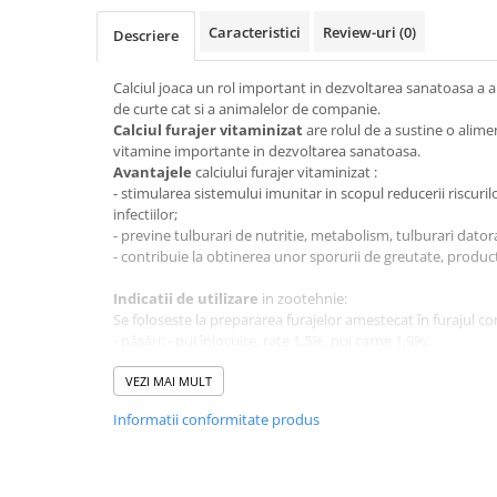
patrunjel
Caracteristici
Review-uri
(0)
Descriere
sfecla
Seminte plante aromatice
Calciul joaca un rol important in dezvoltarea sanatoasa a an
de curte cat si a animalelor de companie.
Seminte cereale
Calciul furajer vitaminizat
are rolul de a sustine o alime
Porumb
vitamine importante in dezvoltarea sanatoasa.
Avantajele
calciului furajer vitaminizat :
Cereale paioase
- stimularea sistemului imunitar in scopul reducerii riscurilor
Floarea-Soarelui
infectiilor;
- previne tulburari de nutritie, metabolism, tulburari dator
Seminte plante furajere
- contribuie la obtinerea unor sporurii de greutate, product
Seminte si bulbi de flori
Indicatii de utilizare
in zootehnie:
Seminte de gazon
Se foloseste la prepararea furajelor amestecat în furajul co
Turba si Substraturi
- păsări: - pui înlocuire, rațe 1,5%, pui carne 1,9%;
Ingrasaminte
- găini ouătoare 9,5%;
- purcei, porci creștere 1%, scroafe 2%;
VEZI MAI MULT
Ingrasaminte BIO
- miei, iezi 2,2%, ovine, caprine adulte 2,7%;
Informatii conformitate produs
Preparate biologice
- viței 2,7%, vaci 2,5%.
Biostimulatori
Valori nutritionale:
Umiditate.....................0,2 %
Ingrasaminte pentru gazon si