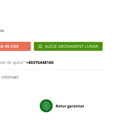
ile
A IN COS
ALEGE ABONAMENT LUNAR
voie de ajutor?
+40376448160
informatii
Retur garantat