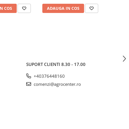
N COS
ADAUGA IN COS
ADAUG
SUPORT CLIENTI
8.30 - 17.00
+40376448160
comenzi@agrocenter.ro