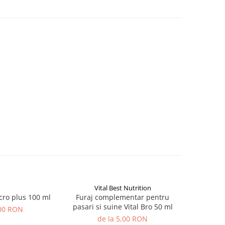
Vital Best Nutrition
Vita
cro plus 100 ml
Furaj complementar pentru
Furaj co
pasari si suine Vital Bro 50 ml
pasari si s
00 RON
de la 5,00 RON
de