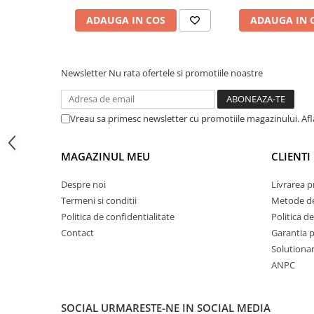
Adjuvanti
ADAUGA IN COS
ADAUGA IN 
Erbicide
Fungicide
Insecticide
Newsletter
Nu rata ofertele si promotiile noastre
Tratament seminte
Capcane insecte
Vreau sa primesc newsletter cu promotiile magazinului. Af
Dezinfectant de sol
MAGAZINUL MEU
CLIENTI
Culturi BIO
Pompe de apa si hidrofoare
Despre noi
Livrarea 
Unelte si masini pentru gradinarit
Termeni si conditii
Metode de
Atomizoare si pulverizatoare
Politica de confidentialitate
Politica de
Drujbe
Contact
Garantia 
Solutionare
Lubrifianti
ANPC
Masini de tuns iarba
Motocultoare
SOCIAL
URMARESTE-NE IN SOCIAL MEDIA