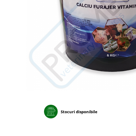
Porumb dulce
Ridichi
Salata
Spanac
Telina
Tomate
Varza
Vinete
fragute
gogosar
Gulii
leustean
Stocuri disponibile
Morcov
Pastarnac