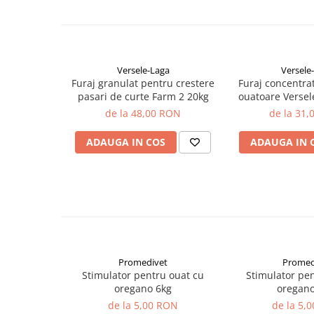
Grăsime brută...............0,03%
plante ornamentale
Proteină brută...............0,43%
Ingrasaminte de baza
Cenușă brută................89,34 %
Energie brută................47,8 Kcal/100g.
Ingrasaminte lichide
Versele-Laga
Versele
Ingrasaminte solubile
Furaj granulat pentru crestere
Furaj concentra
pasari de curte Farm 2 20kg
ouatoare Versel
Alveole, tavi si ghivece
20k
de la 48,00 RON
de la 31
Folii si plase agricole
Materiale pentru solarii
ADAUGA IN COS
ADAUGA IN 
Irigatii
Conducta apa
Banda de picurare
Tub picurare
Accesorii pentru irigatii
Furtun gradina
Promedivet
Promed
Stimulator pentru ouat cu
Stimulator pe
Filtre
oregano 6kg
oregano
Fitofarmaceutice
de la 5,00 RON
de la 5,