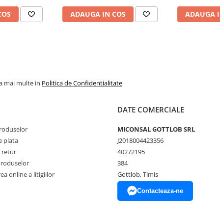
COS
ADAUGA IN COS
ADAUGA I
la mai multe in
Politica de Confidentialitate
DATE COMERCIALE
produselor
MICONSAL GOTTLOB SRL
 plata
J2018004423356
 retur
40272195
produselor
384
a online a litigiilor
Gottlob, Timis
Contacteaza-ne