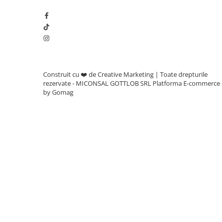
Roabe
Unelte de mana pentru gradina
Hrana pentru animale
Construit cu ❤️ de Creative Marketing | Toate drepturile
Antiparazitare
rezervate - MICONSAL GOTTLOB SRL
Platforma E-commerce
by Gomag
Hrana pentru caini
Hrana pentru iepuri
Hrana pentru pasari
Hrana pentru pisici
Hrana pentru porci
Suplimente
Hrana pt gaini si pui
Sobe si seminee
Bricolaj