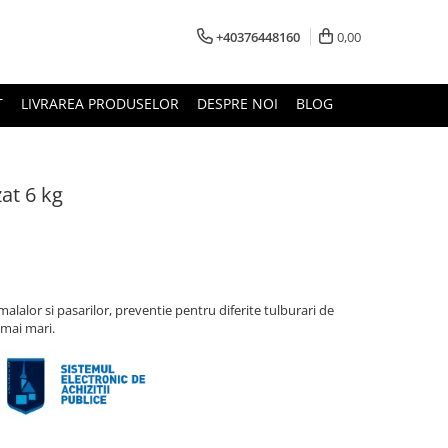
+40376448160
0,00
T
LIVRAREA PRODUSELOR
DESPRE NOI
BLOG
zat 6 kg
alalor si pasarilor, preventie pentru diferite tulburari de
 mai mari.