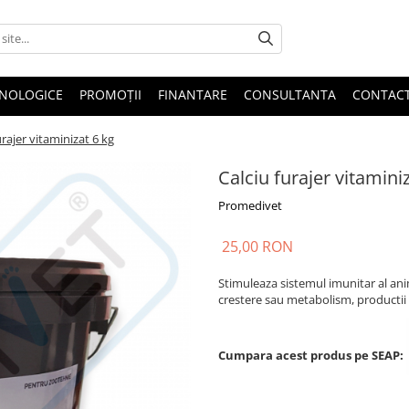
HNOLOGICE
PROMOȚII
FINANTARE
CONSULTANTA
CONTAC
urajer vitaminizat 6 kg
Calciu furajer vitamini
Promedivet
25,00 RON
Stimuleaza sistemul imunitar al anim
crestere sau metabolism, productii
Cumpara acest produs pe SEAP: