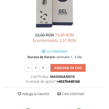
Ridichi
Salata
Spanac
Telina
22,00 RON
19,49 RON
Tomate
Economisesti:
2,51
RON
Varza
Vinete
LA COMANDA
Durata de livrare:
estimativ 1 - 5 zile
fragute
gogosar
ADAUGA IN COS
Gulii
Cod Produs:
MAGNGAND10
leustean
Ai nevoie de ajutor?
+40376448160
Morcov
Adauga la Favorite
Cere informatii
Pastarnac
patrunjel