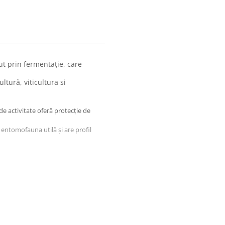
ut prin fermentaţie, care
ură, viticultura si
de activitate oferă protecţie de
 entomofauna utilă şi are profil