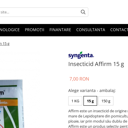
HNOLOGICE
PROMOȚII
FINANTARE
CONSULTANTA
CONTAC
m 15 g
Insecticid Affirm 15 g
7,00 RON
Alege varianta - ambalaj
:
1 KG
15 g
150 g
Affirm este un insecticid de origin
mare de Lepidoptere din pomicultură
ploaie, iar prin modul său dublu de 
Affirm este un produs selectiv pent