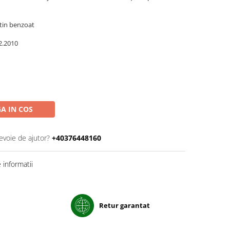
tin benzoat
2.2010
A IN COS
evoie de ajutor?
+40376448160
informatii
Retur garantat