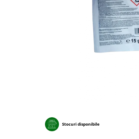
Porumb dulce
Ridichi
Salata
Spanac
Telina
Tomate
Varza
Vinete
fragute
gogosar
Gulii
leustean
Morcov
Stocuri disponibile
Pastarnac