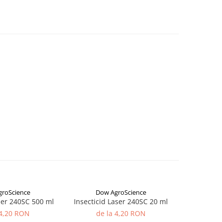
roScience
Dow AgroScience
Dow
ser 240SC 500 ml
Insecticid Laser 240SC 20 ml
Insecticid
 4,20 RON
de la 4,20 RON
de