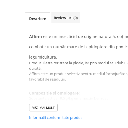
patrunjel
sfecla
Review-uri
(0)
Descriere
Seminte plante aromatice
Seminte cereale
Porumb
Affirm
este un insecticid de origine naturală, obţin
Cereale paioase
combate un număr mare de Lepidoptere din pomicult
Floarea-Soarelui
legumicultura.
Seminte plante furajere
Produsul este rezistent la ploaie, iar prin modul său dublu 
durată.
Seminte si bulbi de flori
Affirm este un produs selectiv pentru mediul înconjurător,
Seminte de gazon
favorabil de reziduuri.
Turba si Substraturi
Ingrasaminte
Compozitie si omologare:
Substanta activa: 9.5 g/kg emamectin benzoat
Ingrasaminte BIO
Formulare: granule solubile in apa
VEZI MAI MULT
Preparate biologice
Certificat de omologare: 2857/15.12.2010
Informatii conformitate produs
Biostimulatori
Mod de actiune
Ingrasaminte pentru gazon si