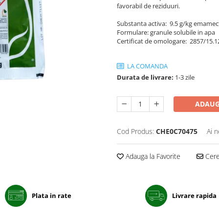
favorabil de reziduuri.
Substanta activa: 9.5 g/kg emamec
Formulare: granule solubile in apa
Certificat de omologare: 2857/15.1
LA COMANDA
Durata de livrare:
1-3 zile
ADAUG
Cod Produs:
CHE0C70475
Ai n
Adauga la Favorite
Cere 
Plata in rate
Livrare rapida