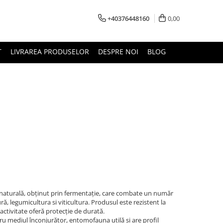
+40376448160
0,00
T
LIVRAREA PRODUSELOR
DESPRE NOI
BLOG
e naturală, obţinut prin fermentaţie, care combate un număr
, legumicultura si viticultura. Produsul este rezistent la
activitate oferă protecţie de durată.
ru mediul înconjurător, entomofauna utilă şi are profil