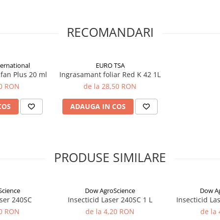
rvoase ale insectei, ce
 îşi încetează imediat hrănirea,
RECOMANDARI
t şi ingestie. Produsul are
a nivelul organelor vegetale
odus ce asigură plantelor o
ernational
EURO TSA
lfan Plus 20 ml
Ingrasamant foliar Red K 42 1L
50 RON
de la 28,50 RON
COS
ADAUGA IN COS
 inflorit la aparitia primelor
cap negru inainte de ecloziune (la
eromonale).
or esalonat pe o durata mai mare
i urmat de al doilea tratament cu
PRODUSE SIMILARE
Science
Dow AgroScience
Dow Ag
 la aparitia primelor larve din
aser 240SC
Insecticid Laser 240SC 1 L
Insecticid La
e maximul curbei de zbor
re a insectelor. Intervalul dintre
20 RON
de la 4,20 RON
de la
presiunea daunatorilor.