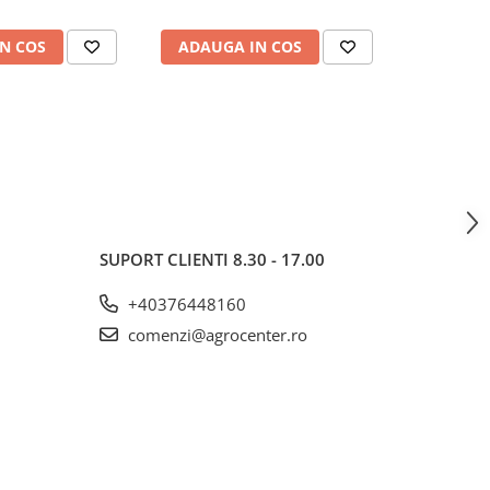
N COS
ADAUGA IN COS
ADAUG
SUPORT CLIENTI
8.30 - 17.00
+40376448160
comenzi@agrocenter.ro