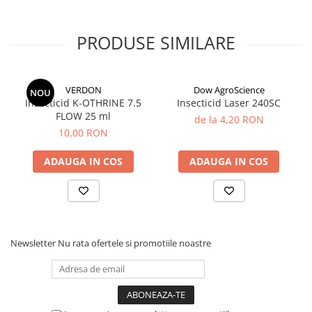
Omologari
Cereale pentru consum, depozitate - cu exceptia secarei
Doza: 10 ml p.c./tona cereale diluat in 1 L apa
PRODUSE SIMILARE
Spatii de depozitare
Doza: realizati o solutie cu concentratia de 1%; consum solutie
diluata: 50-100 ml/mp.
VERDON
Dow AgroScience
NOU
Insecticid K-OTHRINE 7.5
Insecticid Laser 240SC
FLOW 25 ml
de la 4,20 RON
10,00 RON
ADAUGA IN COS
ADAUGA IN COS
Newsletter
Nu rata ofertele si promotiile noastre