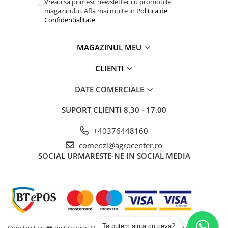
Vreau sa primesc newsletter cu promotiile
magazinului. Afla mai multe in
Politica de
Confidentialitate
MAGAZINUL MEU
CLIENTI
DATE COMERCIALE
SUPORT CLIENTI
8.30 - 17.00
+40376448160
comenzi@agrocenter.ro
SOCIAL
URMARESTE-NE IN SOCIAL MEDIA
Te putem ajuta cu ceva?
Construit cu ❤️ de Creative Marketing | Toate drepturile rezervate -