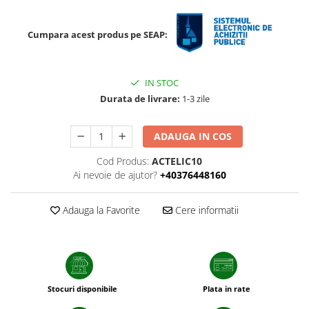
sfecla
Cumpara acest produs pe SEAP:
IN STOC
Durata de livrare:
1-3 zile
ADAUGA IN COS
Cod Produs:
ACTELIC10
Ai nevoie de ajutor?
+40376448160
Adauga la Favorite
Cere informatii
Stocuri disponibile
Plata in rate