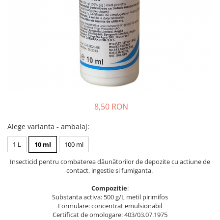
Ridichi
Salata
Spanac
Telina
Tomate
Varza
Vinete
8,50 RON
fragute
Alege varianta - ambalaj
:
gogosar
1 L
10 ml
100 ml
Gulii
Insecticid pentru combaterea dăunătorilor de depozite cu actiune de
leustean
contact, ingestie si fumiganta.
Morcov
Compozitie
:
Pastarnac
Substanta activa: 500 g/L metil pirimifos
Formulare: concentrat emulsionabil
patrunjel
Certificat de omologare: 403/03.07.1975