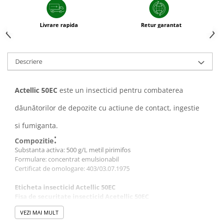
Livrare rapida
Retur garantat
Descriere
Actellic 50EC
este un insecticid pentru combaterea
dăunătorilor de depozite cu actiune de contact, ingestie
si fumiganta.
:
Compozitie
Substanta activa: 500 g/L metil pirimifos
Formulare: concentrat emulsionabil
Certificat de omologare: 403/03.07.1975
Eticheta insecticid Actellic 50EC
Fisa de securitate insecticid Acetellic 50EC
Mod de utilizare
VEZI MAI MULT
Pentru spații de depozitare: