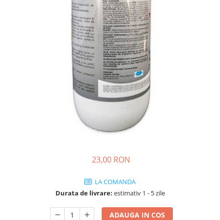
Porumb dulce
Ridichi
Salata
Spanac
Telina
Tomate
Varza
Vinete
fragute
gogosar
23,00 RON
Gulii
leustean
LA COMANDA
Durata de livrare:
estimativ 1 - 5 zile
Morcov
Pastarnac
ADAUGA IN COS