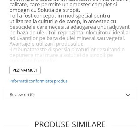
calitate, care permite un amestec complet si
plante ornamentale
omogen cu Solutia de stropit.
Ingrasaminte de baza
Toil a fost conceput in mod special pentru
utilizarea la culturile de camp, in amestec cu
Ingrasaminte lichide
pesticidele care necesita adaugarea unui adjuvant
pe baza de ulei. Toil reprezinta inlocuitorul ideal al
Ingrasaminte solubile
adjuvantilor pe baza de ulei mineral sau vegetal.
Avantajele utilizarii produsului:
Alveole, tavi si ghivece
-Imbunatateste dispersia picaturilor resultand o
Folii si plase agricole
depunere mai mare a solutiei de stropit pe
Materiale pentru solarii
suprafata frunzelor
-Imbunatateste aderarea erbicidului pe suprafata
Irigatii
VEZI MAI MULT
frunzelor, reducand efectul de spalare al
Conducta apa
precipitatiilor
Informatii conformitate produs
-Permite o penetrare mai buna, ceea ce
Banda de picurare
imbunatateste absorbtia erbicidului in planta
-Nu influenteaza nivelul de reziduuri de erbicid in
Review-uri
(0)
Tub picurare
planta, permitand ca recoltele sa corespunda din
punct de vedere calitativ.
Accesorii pentru irigatii
Doza de folosire: Toil se aplica in concentratie de
Furtun gradina
0,5%.
In cazul aplicarii unor volume mici de apa doza nu
PRODUSE SIMILARE
Filtre
trebuie sa fie mai mica de 0,75 L/ha
Fitofarmaceutice