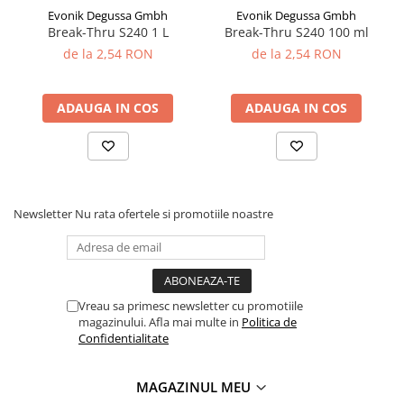
Adjuvanti
Evonik Degussa Gmbh
Evonik Degussa Gmbh
Break-Thru S240 1 L
Break-Thru S240 100 ml
Erbicide
de la 2,54 RON
de la 2,54 RON
Fungicide
Insecticide
ADAUGA IN COS
ADAUGA IN COS
Tratament seminte
Capcane insecte
Dezinfectant de sol
Culturi BIO
Newsletter
Nu rata ofertele si promotiile noastre
Pompe de apa si hidrofoare
Unelte si masini pentru gradinarit
Atomizoare si pulverizatoare
Drujbe
Vreau sa primesc newsletter cu promotiile
magazinului. Afla mai multe in
Politica de
Lubrifianti
Confidentialitate
Masini de tuns iarba
Motocultoare
MAGAZINUL MEU