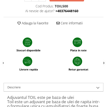
patrunjel
Cod Produs:
TOIL500
sfecla
Ai nevoie de ajutor?
+40376448160
Seminte plante aromatice
Adauga la Favorite
Cere informatii
Seminte cereale
Porumb
Cereale paioase
Floarea-Soarelui
Stocuri disponibile
Plata in rate
Seminte plante furajere
Seminte si bulbi de flori
Seminte de gazon
Livrare rapida
Retur garantat
Turba si Substraturi
Ingrasaminte
Ingrasaminte BIO
Descriere
Preparate biologice
Adjuvantul TOIL este pe baza de ulei
Biostimulatori
Toil este un adjuvant pe baza de ulei de rapita intr-
o formulare unica cu emulsifiatori de foarte buna
Ingrasaminte pentru gazon si