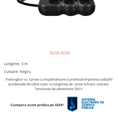
Ridichi
Salata
Spanac
Telina
Tomate
Varza
30,00 RON
Vinete
fragute
Lungime
:
3 m
gogosar
Culoare
:
Negru
Gulii
Prelungitor cu 3 prize cu împământare și protecție împotriva utilizării
accidentale de către copii. cu lungimea de , prize Schuko, culoare .
leustean
Tensiunea de alimentare 250 V.
Morcov
Pastarnac
Cumpara acest produs pe SEAP:
patrunjel