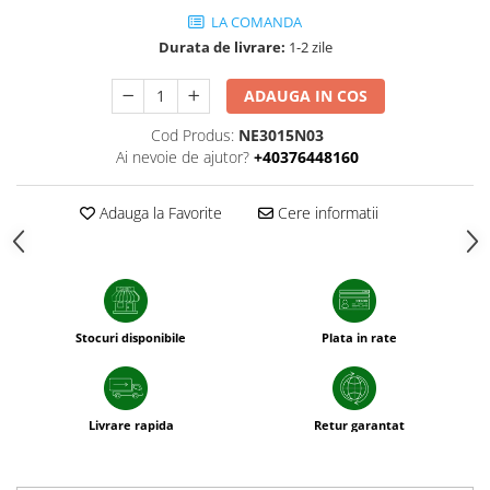
sfecla
LA COMANDA
Durata de livrare:
1-2 zile
ADAUGA IN COS
Cod Produs:
NE3015N03
Ai nevoie de ajutor?
+40376448160
Adauga la Favorite
Cere informatii
Stocuri disponibile
Plata in rate
Livrare rapida
Retur garantat