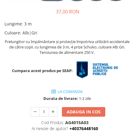
Ridichi
37,00 RON
Salata
Lungime
:
3 m
Spanac
Culoare
:
Alb|Gri
Telina
Prelungitor cu împământare şi protecție împotriva utilizării accidentale
Tomate
de către copii. cu lungimea de 3 m, 4 prize Schuko, culoare Alb Gri.
Tensiunea de alimentare 250 V.
Varza
Vinete
Cumpara acest produs pe SEAP:
fragute
gogosar
Gulii
LA COMANDA
Durata de livrare:
1-2 zile
leustean
Morcov
ADAUGA IN COS
Pastarnac
Cod Produs:
AG4015A03
patrunjel
Ai nevoie de ajutor?
+40376448160