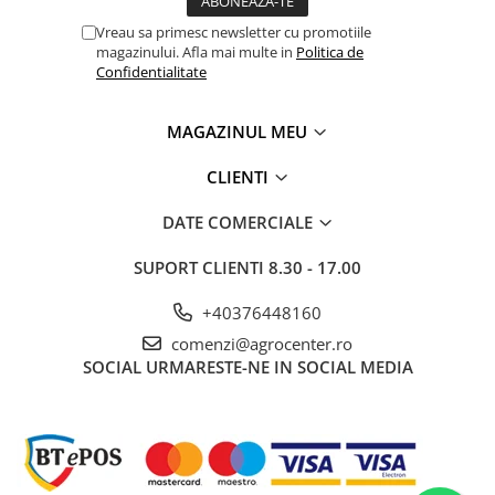
Adjuvanti
Vreau sa primesc newsletter cu promotiile
Erbicide
magazinului. Afla mai multe in
Politica de
Confidentialitate
Fungicide
Insecticide
MAGAZINUL MEU
Tratament seminte
CLIENTI
Capcane insecte
Dezinfectant de sol
DATE COMERCIALE
Culturi BIO
SUPORT CLIENTI
8.30 - 17.00
Pompe de apa si hidrofoare
Unelte si masini pentru gradinarit
+40376448160
Atomizoare si pulverizatoare
comenzi@agrocenter.ro
SOCIAL
URMARESTE-NE IN SOCIAL MEDIA
Drujbe
Lubrifianti
Masini de tuns iarba
Motocultoare