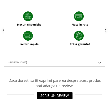
patrunjel
sfecla
Seminte plante aromatice
Seminte cereale
Stocuri disponibile
Plata in rate
Porumb
Cereale paioase
Livrare rapida
Retur garantat
Floarea-Soarelui
Seminte plante furajere
Seminte si bulbi de flori
Review-uri
(0)
Seminte de gazon
Turba si Substraturi
Ingrasaminte
Daca doresti sa iti exprimi parerea despre acest produs
Ingrasaminte BIO
poti adauga un review.
Preparate biologice
SCRIE UN REVIEW
Biostimulatori
Ingrasaminte pentru gazon si