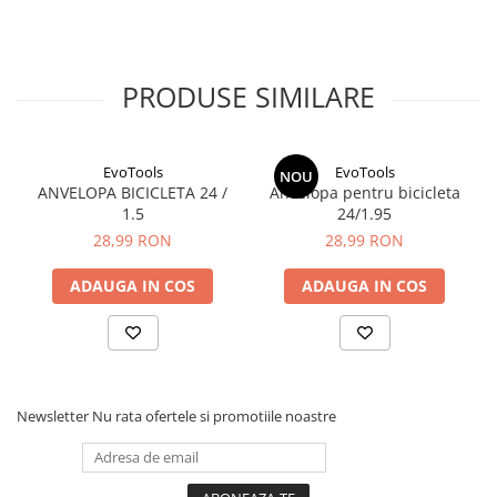
plante ornamentale
Ingrasaminte de baza
Ingrasaminte lichide
PRODUSE SIMILARE
Ingrasaminte solubile
Alveole, tavi si ghivece
EvoTools
EvoTools
NOU
Folii si plase agricole
ANVELOPA BICICLETA 24 /
Anvelopa pentru bicicleta
Materiale pentru solarii
1.5
24/1.95
28,99 RON
28,99 RON
Irigatii
Conducta apa
ADAUGA IN COS
ADAUGA IN COS
Banda de picurare
Tub picurare
Accesorii pentru irigatii
Furtun gradina
Newsletter
Nu rata ofertele si promotiile noastre
Filtre
Fitofarmaceutice