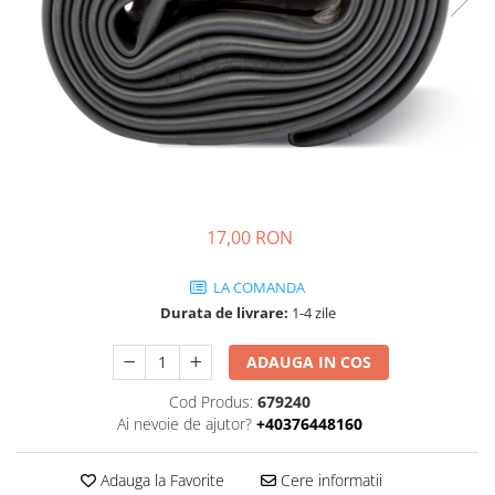
Porumb dulce
Ridichi
Salata
Spanac
Telina
Tomate
Varza
17,00 RON
Vinete
LA COMANDA
fragute
Durata de livrare:
1-4 zile
gogosar
ADAUGA IN COS
Gulii
Cod Produs:
679240
leustean
Ai nevoie de ajutor?
+40376448160
Morcov
Pastarnac
Adauga la Favorite
Cere informatii