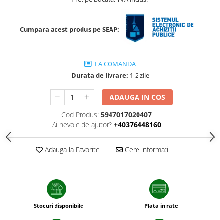
sfecla
Cumpara acest produs pe SEAP:
LA COMANDA
Durata de livrare:
1-2 zile
ADAUGA IN COS
Cod Produs:
5947017020407
Ai nevoie de ajutor?
+40376448160
Adauga la Favorite
Cere informatii
Stocuri disponibile
Plata in rate